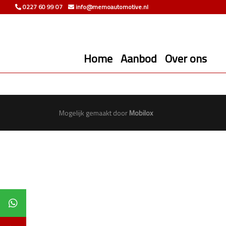
0227 60 99 07
info@memoautomotive.nl
Home
Aanbod
Over ons
Mogelijk gemaakt door
Mobilox