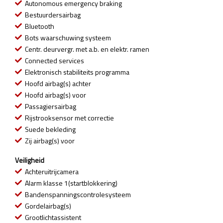
Autonomous emergency braking
Bestuurdersairbag
Bluetooth
Bots waarschuwing systeem
Centr. deurvergr. met a.b. en elektr. ramen
Connected services
Elektronisch stabiliteits programma
Hoofd airbag(s) achter
Hoofd airbag(s) voor
Passagiersairbag
Rijstrooksensor met correctie
Suede bekleding
Zij airbag(s) voor
Veiligheid
Achteruitrijcamera
Alarm klasse 1(startblokkering)
Bandenspanningscontrolesysteem
Gordelairbag(s)
Grootlichtassistent