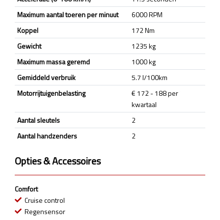
Maximum aantal toeren per minuut
6000 RPM
Koppel
172 Nm
Gewicht
1235 kg
Maximum massa geremd
1000 kg
Gemiddeld verbruik
5.7 l/100km
Motorrijtuigenbelasting
€ 172 - 188 per
kwartaal
Aantal sleutels
2
Aantal handzenders
2
Opties & Accessoires
Comfort
Cruise control
Regensensor