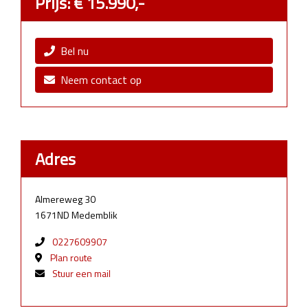
Prijs: € 15.990,-
Bel nu
Neem contact op
Adres
Almereweg 30
1671ND Medemblik
0227609907
Plan route
Stuur een mail