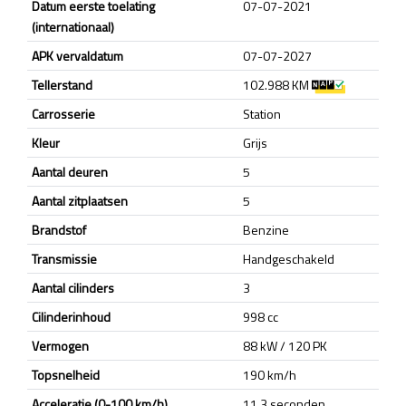
Datum eerste toelating
07-07-2021
(internationaal)
APK vervaldatum
07-07-2027
Tellerstand
102.988 KM
Carrosserie
Station
Kleur
Grijs
Aantal deuren
5
Aantal zitplaatsen
5
Brandstof
Benzine
Transmissie
Handgeschakeld
Aantal cilinders
3
Cilinderinhoud
998 cc
Vermogen
88 kW / 120 PK
Topsnelheid
190 km/h
Acceleratie (0-100 km/h)
11.3 seconden